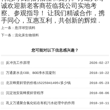
诚欢迎新老客商莅临我公司实地考
察、参观指导！ 让我们精诚合作，携
手同心，互惠互利，共创新的辉煌 .
上一条：
悬浮球型填料
下一条：
流化床生物填料
您可能对以下信息感兴趣？
反冲洗工作原理
2026-02-27
万通废水去COD、BOD净水混凝剂
2018-10-22
北京蜂窝斜管的价格15225941495√多少钱
2018-05-23
沉淀池安装蜂窝斜管程序
2018-08-06
巩义万通聚合氯化铝在有机污水处理中的作用
2018-10-11