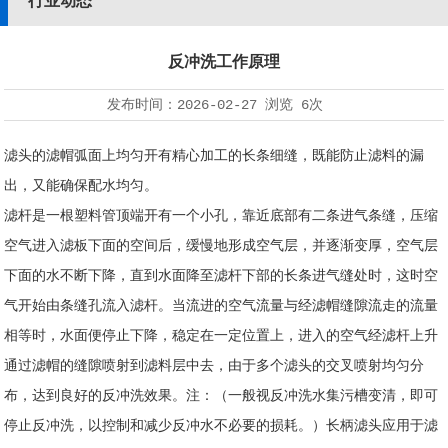
行业动态
反冲洗工作原理
发布时间：
2026-02-27
浏览
6次
滤头的滤帽弧面上均匀开有精心加工的长条细缝，既能防止滤料的漏
出，又能确保配水均匀。
滤杆是一根塑料管顶端开有一个小孔，靠近底部有二条进气条缝，压缩
空气进入滤板下面的空间后，缓慢地形成空气层，并逐渐变厚，空气层
下面的水不断下降，直到水面降至滤杆下部的长条进气缝处时，这时空
气开始由条缝孔流入滤杆。当流进的空气流量与经滤帽缝隙流走的流量
相等时，水面便停止下降，稳定在一定位置上，进入的空气经滤杆上升
通过滤帽的缝隙喷射到滤料层中去，由于多个滤头的交叉喷射均匀分
布，达到良好的反冲洗效果。注：（一般视反冲洗水集污槽变清，即可
停止反冲洗，以控制和减少反冲水不必要的损耗。）长柄滤头应用于滤