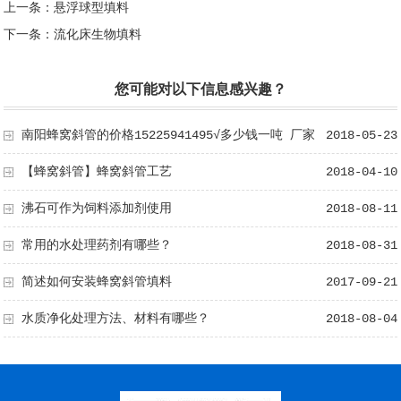
上一条：
悬浮球型填料
下一条：
流化床生物填料
您可能对以下信息感兴趣？
南阳蜂窝斜管的价格15225941495√多少钱一吨 厂家
2018-05-23
直销
【蜂窝斜管】蜂窝斜管工艺
2018-04-10
沸石可作为饲料添加剂使用
2018-08-11
常用的水处理药剂有哪些？
2018-08-31
简述如何安装蜂窝斜管填料
2017-09-21
水质净化处理方法、材料有哪些？
2018-08-04