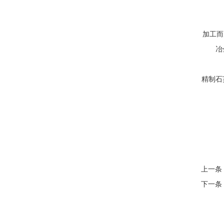
加工而
冶
精制石
上一条
下一条