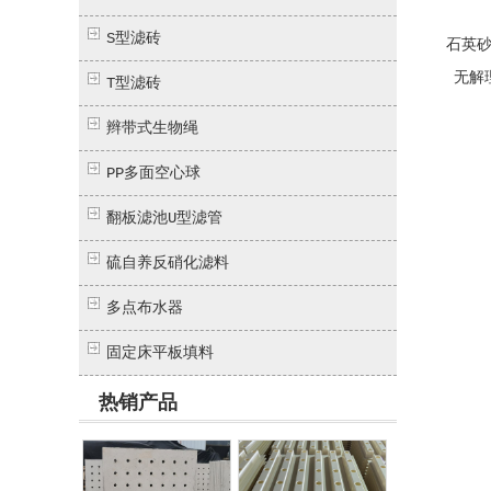
S型滤砖
石英砂
无解
T型滤砖
辫带式生物绳
PP多面空心球
翻板滤池U型滤管
硫自养反硝化滤料
多点布水器
固定床平板填料
热销产品