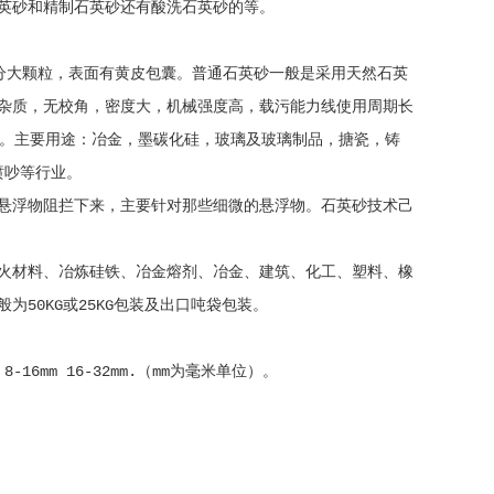
英砂和精制石英砂还有酸洗石英砂的等。
0℃，外观部分大颗粒，表面有黄皮包囊。普通石英砂一般是采用天然石英
杂质，无校角，密度大，机械强度高，载污能力线使用周期长
产。主要用途：冶金，墨碳化硅，玻璃及玻璃制品，搪瓷，铸
喷吵等行业。
悬浮物阻拦下来，主要针对那些细微的悬浮物。石英砂技术己
火材料、冶炼硅铁、冶金熔剂、冶金、建筑、化工、塑料、橡
50KG或25KG包装及出口吨袋包装。
mm 8-16mm 16-32mm.（mm为毫米单位）。