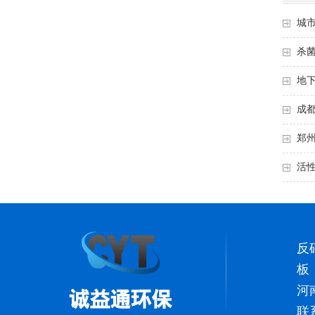
城
杀
地
成都
郑州
活
反
板
河
联