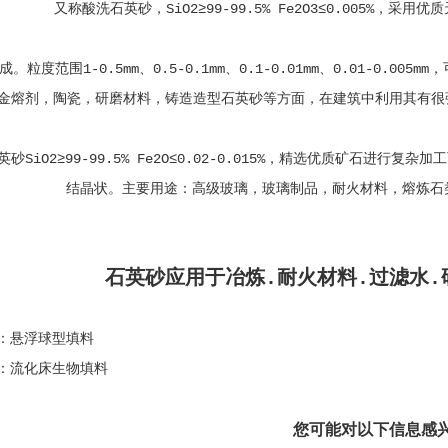
又称酸洗石英砂，SiO2≥99-99.5% Fe2O3≤0.005%
成。粒度范围1-0.5mm、0.5-0.1mm、0.1-0.01mm、0.01-0
金熔剂，陶瓷，研磨材料，铸造造型石英砂等方面，在建筑中利用其有很
英砂SiO2≥99-99.5% Fe2O≤0.02-0.015%，精选优质矿石进
结晶状。主要用途：高级玻璃，玻璃制品，耐火材料，熔炼石
石英砂应用于冶炼.耐火材料.过滤水.
：
悬浮球型填料
：
流化床生物填料
您可能对以下信息感