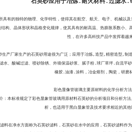
石英砂应用于冶炼.耐火材料.过滤水.
所具有的独特的物理、化学特性，使得其在航空、航天、电子、机械以及
链结构、晶体形状和晶格变化规律，使其具有的耐高温、热膨胀系数小、
性，在许多高科技产品中发挥着越
砂生产厂家生产的石英砂用途很为广泛；应用于冶炼,造型,精密造型,制造
滤水、酸碱过滤、喷砂除锈、外墙保温砂浆、腻子粉.球厂草坪.自流平砂
橡胶.油漆.涂料，冶金熔剂，陶瓷，研磨
彩色显像管玻璃主要原材料的化学分析方法
介：本标准规定了彩色显象管玻璃用原材料石英砂的分析项目和分析方法
析，也适用于黑白显象管及技术要求相近的其他
滤料在净水方面称为石英砂滤料，石英砂在水中的应用，石英砂滤料作为