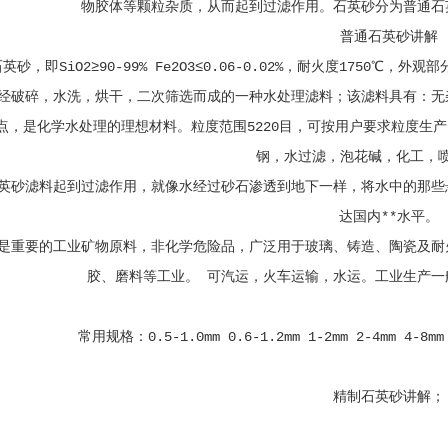
物胶体等颗粒杂质，从而起到过滤作用。石英砂分为普通石
普通石英砂讲解
英砂，即SiO2≥90-99% Fe2O3≤0.06-0.02%，耐火度175
经破碎，水洗，烘干，二次筛选而成的一种水处理滤料；该滤料具有：无
点，是化学水处理的理想材料。粒度范围5220目，可按用户要求粒度生
钢，水过滤，泡花碱，化工，
英砂滤料起到过滤作用，就像水经过砂石渗透到地下一样，将水中的那些
达国内**水平。
是重要的工业矿物原料，非化学危险品，广泛用于玻璃、铸造、陶瓷及耐
胶、磨料等工业。 可汽运，火车运输，水运。工业生产一般为
常用规格：0.5-1.0mm 0.6-1.2mm 1-2mm 2-4mm 4-8
精制石英砂讲解；