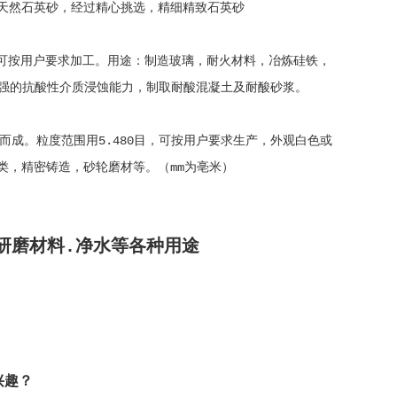
，采用优质天然石英砂，经过精心挑选，精细精致石英砂
.005mm，可按用户要求加工。用途：制造玻璃，耐火材料，冶炼硅铁，
强的抗酸性介质浸蚀能力，制取耐酸混凝土及耐酸砂浆。
行复杂加工而成。粒度范围用5.480目，可按用户要求生产，外观白色或
类，精密铸造，砂轮磨材等。（mm为亳米）
研磨材料.净水等各种用途
兴趣？