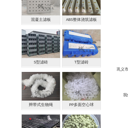
混凝土滤板
ABS整体浇筑滤板
S型滤砖
T型滤砖
巩义
我们
辫带式生物绳
PP多面空心球