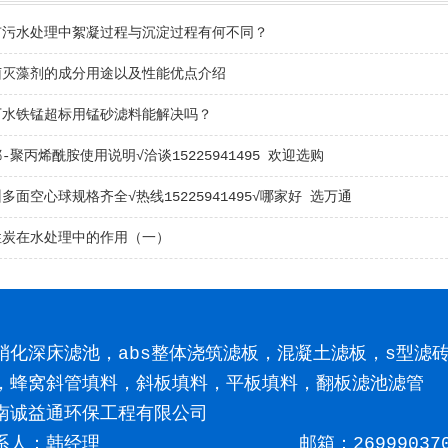
市污水处理中絮凝过程与沉淀过程有何不同？
菌灭藻剂的成分用途以及性能优点介绍
下水铁锰超标用锰砂滤料能解决吗？
-聚丙烯酰胺使用说明√洽谈15225941495 欢迎选购
多面空心球规格齐全√热线15225941495√哪家好 选万通
性炭在水处理中的作用（一）
硝化深床滤池，abs整体浇筑滤板，混凝土滤板，s型滤
，蜂窝斜管填料，斜板填料，平板填料，翻板滤池滤管
南诚益通环保工程有限公司
系人：韩经理
邮箱：269990370