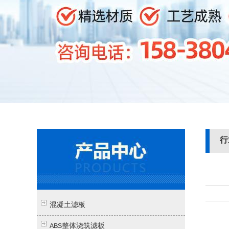
行
混凝土滤板
ABS整体浇筑滤板