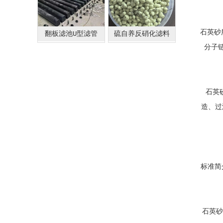
石英砂
翻板滤池U型滤管
硫自养反硝化滤料
分子
石英
造、过
标准简
石英砂