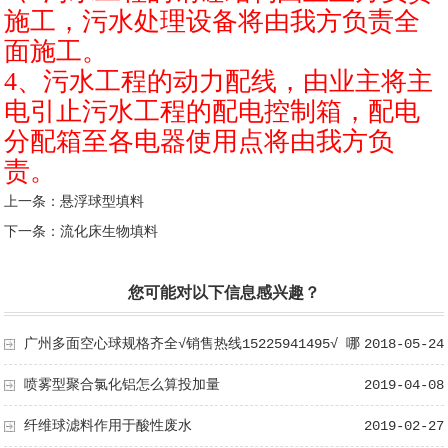
施工，污水处理设备将由我方负责全
面施工。
4、污水工程的动力配线，由业主将主
电引止污水工程的配电控制箱，配电
分配箱至各电器使用点将由我方负
责。
上一条：
悬浮球型填料
下一条：
流化床生物填料
您可能对以下信息感兴趣？
广州多面空心球规格齐全√销售热线15225941495√ 哪
2018-05-24
家好 选万通
喷雾型聚合氯化铝怎么算投加量
2019-04-08
纤维球滤料作用于酸性废水
2019-02-27