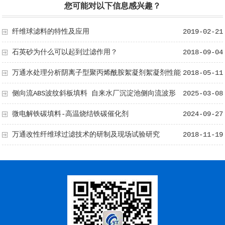
您可能对以下信息感兴趣？
纤维球滤料的特性及应用
2019-02-21
石英砂为什么可以起到过滤作用？
2018-09-04
万通水处理分析阴离子型聚丙烯酰胺絮凝剂絮凝剂性能
2018-05-11
侧向流ABS波纹斜板填料 自来水厂沉淀池侧向流波形
2025-03-08
斜板
微电解铁碳填料-高温烧结铁碳催化剂
2024-09-27
万通改性纤维球过滤技术的研制及现场试验研究
2018-11-19