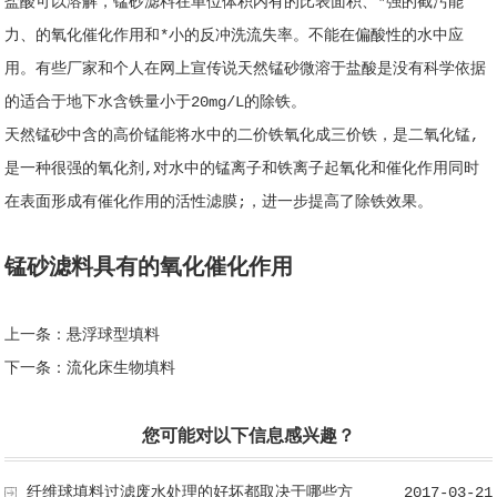
盐酸可以溶解，锰砂滤料在单位体积内有的比表面积、*强的截污能
力、的氧化催化作用和*小的反冲洗流失率。不能在偏酸性的水中应
用。有些厂家和个人在网上宣传说天然锰砂微溶于盐酸是没有科学依据
的适合于地下水含铁量小于20mg/L的除铁。
天然锰砂中含的高价锰能将水中的二价铁氧化成三价铁，是二氧化锰,
是一种很强的氧化剂,对水中的锰离子和铁离子起氧化和催化作用同时
在表面形成有催化作用的活性滤膜;，进一步提高了除铁效果。
锰砂滤料具有的氧化催化作用
上一条：
悬浮球型填料
下一条：
流化床生物填料
您可能对以下信息感兴趣？
纤维球填料过滤废水处理的好坏都取决于哪些方
2017-03-21