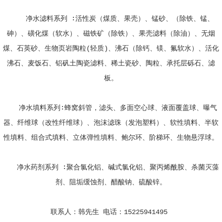
净水滤料系列 ∶活性炭（煤质、果壳）、锰砂、（除铁、锰、
砷）、磺化煤（软水）、磁铁矿（除铁）、果壳滤料（除油）、无烟
煤、石英砂、生物页岩陶粒(轻质)、沸石（除钙、镁、氟软水）、活化
沸石、麦饭石、铝矾土陶瓷滤料、稀土瓷砂、陶粒、承托层砾石、滤
板。
净水填料系列∶蜂窝斜管，滤头、多面空心球、液面覆盖球、曝气
器、纤维球（改性纤维球）、泡沫滤珠（发泡塑料）、软性填料、半软
性填料、组合式填料、立体弹性填料、鲍尔环、阶梯环、生物悬浮球。
净水药剂系列 ∶聚合氯化铝、碱式氯化铝、聚丙烯酰胺、杀菌灭藻
剂、阻垢缓蚀剂、醋酸钠、硫酸锌。
联系人：韩先生 电话：15225941495