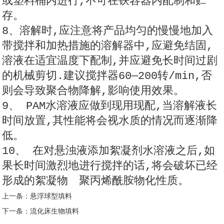
或塑料桶内进行,不可在铁容器内配制和贮
存。
8、溶解时,应注意将产品均匀的慢慢地加入
带搅拌和加热措施的溶解器中,应避免结固,
溶液在适宜温度下配制,并应避免长时间过剧
的机械剪切.建议搅拌器60—200转/min,否
则会导致聚合物降解,影响使用效果。
9、 PAM水溶液应做到现用现配,当溶解液长
时间放置,其性能将会视水质的情况而逐渐降
低。
10、 在对悬浊液添加絮凝剂水溶液之后,如
果长时间激烈地进行搅拌的话,将会破坏已经
形成的絮凝物 聚丙烯酰胺物化性质。
上一条：
悬浮球型填料
下一条：
流化床生物填料