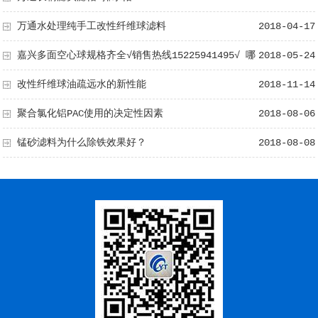
万通水处理纯手工改性纤维球滤料
2018-04-17
嘉兴多面空心球规格齐全√销售热线15225941495√ 哪
2018-05-24
家好 选万通
改性纤维球油疏远水的新性能
2018-11-14
聚合氯化铝PAC使用的决定性因素
2018-08-06
锰砂滤料为什么除铁效果好？
2018-08-08