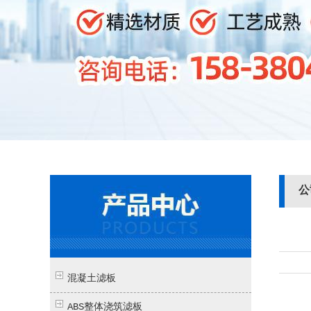
公
混凝土滤板
ABS整体浇筑滤板