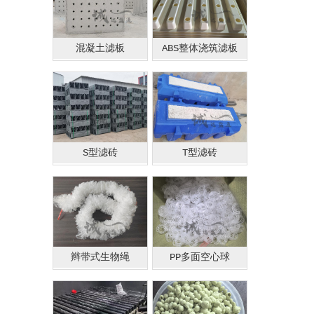
混凝土滤板
ABS整体浇筑滤板
S型滤砖
T型滤砖
辫带式生物绳
PP多面空心球