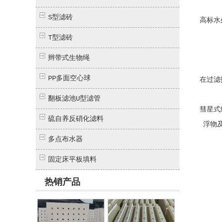
S型滤砖
高标水
T型滤砖
辫带式生物绳
PP多面空心球
在过滤
翻板滤池U型滤管
彗星式
硫自养反硝化滤料
浮物
多点布水器
固定床平板填料
热销产品