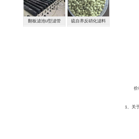
翻板滤池U型滤管
硫自养反硝化滤料
价
1、关