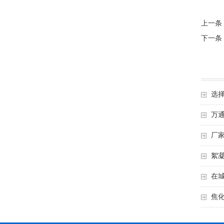
上一条
下一条
选
万
厂
絮
在
焦